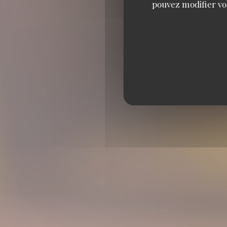
pouvez modifier vo
B