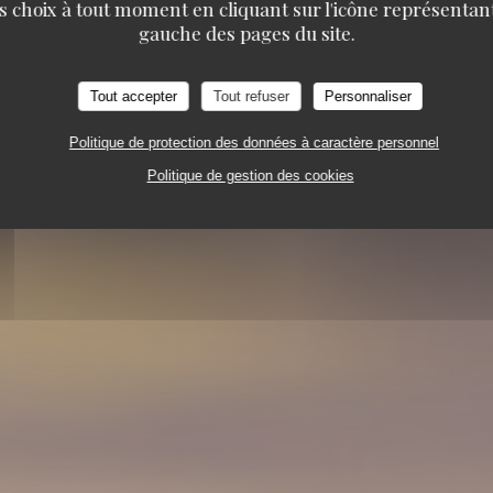
s choix à tout moment en cliquant sur l'icône représentant
Gare au Gorille
gauche des pages du site.
ISTRONOMIQUE
68 RUE DES DAMES 75017 PAR
Tout accepter
Tout refuser
Personnaliser
Politique de protection des données à caractère personnel
Politique de gestion des cookies