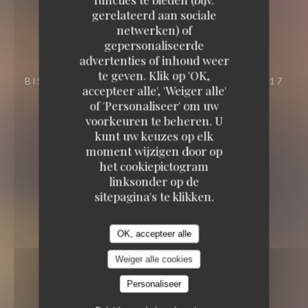
gerelateerd aan sociale
Gare au Gorille
netwerken) of
gepersonaliseerde
advertenties of inhoud weer
Gare au Gorille
te geven. Klik op 'OK,
BISTRONOMIQUE
68 RUE DES DAMES 75017
accepteer alle', 'Weiger alle'
PARIS
of 'Personaliseer' om uw
voorkeuren te beheren. U
kunt uw keuzes op elk
moment wijzigen door op
het cookiepictogram
linksonder op de
sitepagina's te klikken.
OK, accepteer alle
Weiger alle cookies
Personaliseer