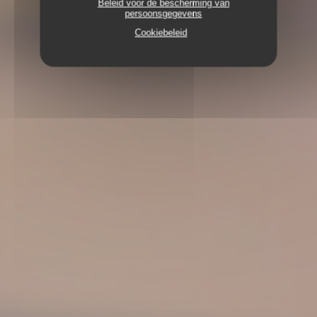
Beleid voor de bescherming van
persoonsgegevens
Cookiebeleid