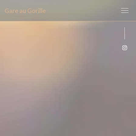
Cookies beheer paneel
Gare au Gorille
Inst