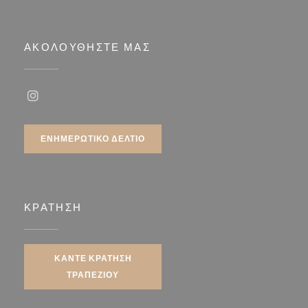
ΑΚΟΛΟΥΘΉΣΤΕ ΜΑΣ
Instagram ((ανοίγει σε νέο παράθυρο))
ΕΝΗΜΕΡΩΤΙΚΌ ΔΕΛΤΊΟ
ΚΡΆΤΗΣΗ
ΚΆΝΤΕ ΚΡΆΤΗΣΗ
ΤΡΑΠΕΖΙΟΎ