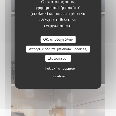
Ο ιστότοπος αυτός
χρησιμοποιεί "μπισκότα"
(cookies) και σας επιτρέπει να
ελέγξετε τι θέλετε να
ενεργοποιήσετε
Gare au Gorille
OK, αποδοχή όλων
Απόρριψε όλα τα "μπισκότα" (cookies)
Εξατομίκευση
Πολιτική απορρήτου
undefined