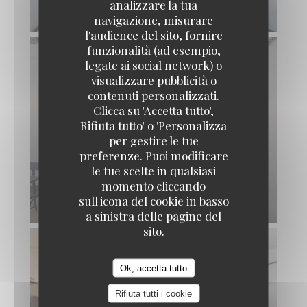
analizzare la tua
navigazione, misurare
l'audience del sito, fornire
funzionalità (ad esempio,
legate ai social network) o
visualizzare pubblicità o
Gare au Gorille
contenuti personalizzati.
Clicca su 'Accetta tutto',
'Rifiuta tutto' o 'Personalizza'
per gestire le tue
preferenze. Puoi modificare
le tue scelte in qualsiasi
momento cliccando
sull'icona del cookie in basso
a sinistra delle pagine del
sito.
Ok, accetta tutto
Rifiuta tutti i cookie