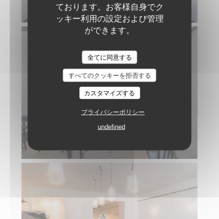
ております。お客様自身でク
ッキー利用の設定および管理
ができます。
Gare au Gorille
全てに同意する
すべてのクッキーを拒否する
カスタマイズする
プライバシーポリシー
undefined